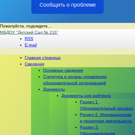
Сообщить о проблеме
Пожалуйста, подождите...
Перейти
МБДОУ "Детский Сад № 215"
к
RSS
содержимому
E-mail
Главная страница
Сведения
Основные сведения
Структура и органы управления
образовательной организацией
Документы
Документы для рейтинга
Раздел 1.
Образовательный процесс
Раздел 2. Инновационная
и проектная деятельность
Раздел 3.
Образовательная