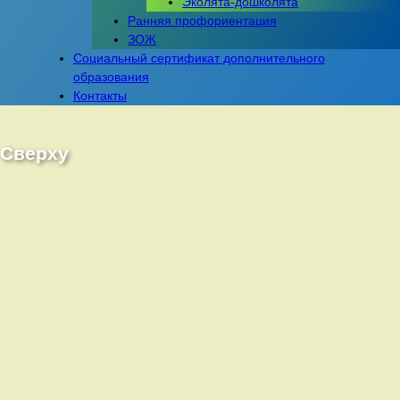
Эколята-дошколята
Ранняя профориентация
ЗОЖ
Социальный сертификат дополнительного
образования
Контакты
Сверху