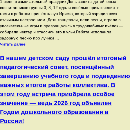
1 июня в замечательный праздник День защиты детей юных
воспитанников группы 3, 8, 12 ждали весёлые приключения: в
гости к ребятам пришёл клоун Ириска, который зарядил всех
отличным настроением. Дети танцевали, пели песни, играли в
увлекательные игры и превращались в трудолюбивых пчёлок —
собирали нектар и относили его в ульи.Ребята исполнили
задорную песню про лучики …
1
Читать далее
июня
в
В нашем детском саду прошёл итоговый
замечательный
педагогический совет, посвящённый
праздник
День
завершению учебного года и подведению
защиты
важных итогов работы коллектива. В
детей
юных
этом году встреча приобрела особое
воспитанников
значение — ведь 2026 год объявлен
группы
Годом дошкольного образования в
3,
8,
России!
12
ждали