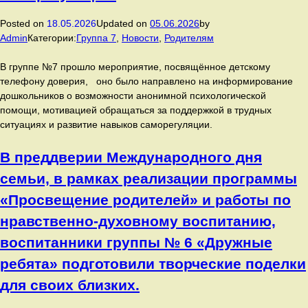
патриотическое
мероприятие,
Posted on
18.05.2026
Updated on
05.06.2026
by
посвященное
Admin
Категории:
Группа 7
,
Новости
,
Родителям
этому
великому
В группе №7 прошло мероприятие, посвящённое детскому
дню.
телефону доверия, оно было направлено на информирование
дошкольников о возможности анонимной психологической
помощи, мотивацией обращаться за поддержкой в трудных
ситуациях и развитие навыков саморегуляции.
В преддверии Международного дня
семьи, в рамках реализации программы
«Просвещение родителей» и работы по
нравственно‑духовному воспитанию,
воспитанники группы № 6 «Дружные
ребята» подготовили творческие поделки
для своих близких.