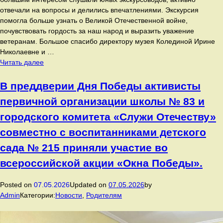
отвечали на вопросы и делились впечатлениями. Экскурсия
помогла больше узнать о Великой Отечественной войне,
почувствовать гордость за наш народ и выразить уважение
ветеранам. Большое спасибо директору музея Колединой Ирине
Николаевне и …
Накануне
Читать далее
Дня
Победы
В преддверии Дня Победы активисты
активисты
первичной организации школы № 83 и
«Движения
первых»
городского комитета «Служи Отечеству»
вместе
совместно с воспитанниками детского
с
родителями
сада № 215 приняли участие во
посетили
всероссийской акции «Окна Победы».
музей
боевой
Posted on
07.05.2026
Updated on
07.05.2026
by
славы
Admin
Категории:
Новости
,
Родителям
школы
№
60!