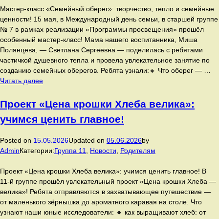
Мастер‑класс «Семейный оберег»: творчество, тепло и семейные
ценности! 15 мая, в Международный день семьи, в старшей группе
№ 7 в рамках реализации «Программы просвещения» прошёл
особенный мастер‑класс! Мама нашего воспитанника, Миша
Полянцева, — Светлана Сергеевна — поделилась с ребятами
частичкой душевного тепла и провела увлекательное занятие по
созданию семейных оберегов. Ребята узнали:🔸 Что оберег — …
15
Читать далее
мая,
в
Проект «Цена крошки Хлеба велика»:
Международный
учимся ценить главное!
день
семьи,
Posted on
15.05.2026
Updated on
05.06.2026
by
в
Admin
Категории:
Группа 11
,
Новости
,
Родителям
старшей
группе
Проект «Цена крошки Хлеба велика»: учимся ценить главное! В
№
11‑й группе прошёл увлекательный проект «Цена крошки Хлеба —
7
велика»! Ребята отправляются в захватывающее путешествие —
в
от маленького зёрнышка до ароматного каравая на столе. Что
рамках
узнают наши юные исследователи: 🔸 как выращивают хлеб: от
реализации