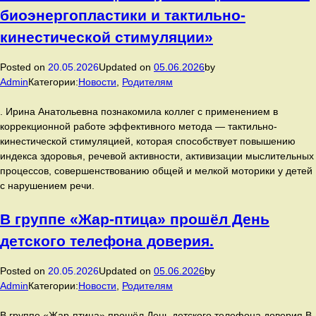
—
биоэнергопластики и тактильно-
Году
кинестической стимуляции»
Андрея
Матвеевича
Байкова,
Posted on
20.05.2026
Updated on
05.06.2026
by
легендарного
Admin
Категории:
Новости
,
Родителям
городского
головы
. Ирина Анатольевна познакомила коллег с применением в
Ростова‑на‑Дону.
коррекционной работе эффективного метода — тактильно-
кинестической стимуляцией, которая способствует повышению
индекса здоровья, речевой активности, активизации мыслительных
процессов, совершенствованию общей и мелкой моторики у детей
с нарушением речи.
В группе «Жар-птица» прошёл День
детского телефона доверия.
Posted on
20.05.2026
Updated on
05.06.2026
by
Admin
Категории:
Новости
,
Родителям
В группе «Жар-птица» прошёл День детского телефона доверия.В