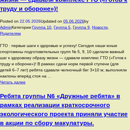
«Школа
маленьких
труду и обороне»)!
патриотов»
воспитанники
Posted on
22.05.2026
Updated on
05.06.2026
by
отряда
Admin
Категории:
Группа 10
,
Группа 5
,
Группа 9
,
Новости
,
«Огонёк»
Родителям
МБДОУ
№
ГТО : первые шаги к здоровью и успеху! Сегодня наши юные
215
спортсмены подготовительных групп № 5, 9, 10 сделали важный
приняли
шаг к здоровому образу жизни — сдавали комплекс ГТО («Готов к
участие
труду и обороне»)! В рамках сдачи норм первой ступени (для
в
детей 6–7 лет) ребята сдавали челночный бег 3×10 м; выполняли
тематической
наклоны вперёд стоя на …
неделе,
Сегодня
Читать далее
посвящённой
наши
Дню
юные
Ребята группы N6 «Дружные ребята» в
славянской
спортсмены
рамках реализации краткосрочного
письменности
подготовительных
и
групп
экологического проекта приняли участие
культуры.
№
в акции по сбору макулатуры.
5,