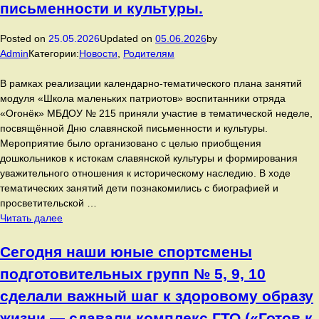
письменности и культуры.
участников
финального
этапа
Posted on
25.05.2026
Updated on
05.06.2026
by
Всероссийского
Admin
Категории:
Новости
,
Родителям
конкурса
«Я-
В рамках реализации календарно‑тематического плана занятий
исследователь»
модуля «Школа маленьких патриотов» воспитанники отряда
среди
«Огонёк» МБДОУ № 215 приняли участие в тематической неделе,
дошкольников
посвящённой Дню славянской письменности и культуры.
и
Мероприятие было организовано с целью приобщения
младших
дошкольников к истокам славянской культуры и формирования
школьников.
уважительного отношения к историческому наследию. В ходе
тематических занятий дети познакомились с биографией и
просветительской …
В
Читать далее
рамках
реализации
Сегодня наши юные спортсмены
календарно‑тематического
подготовительных групп № 5, 9, 10
плана
занятий
сделали важный шаг к здоровому образу
модуля
жизни — сдавали комплекс ГТО («Готов к