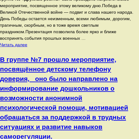
мероприятие, посвященное этому великому дню.Победа в
Великой Отечественной войне — подвиг и слава нашего народа.
День Победы остается неизменным, всеми любимым, дорогим,
трагичным, скорбным, но в тоже время светлым
праздником.Презентация позволила более ярко и ближе
воспринять события прошлых военных …
В
Читать далее
преддверии
Дня
В группе №7 прошло мероприятие,
Победы
посвящённое детскому телефону
в
Великой
доверия, оно было направлено на
Отечественной
информирование дошкольников о
войне
в
возможности анонимной
группе
психологической помощи, мотивацией
N6
обращаться за поддержкой в трудных
«Дружные
ребята»
ситуациях и развитие навыков
было
саморегуляции.
проведено