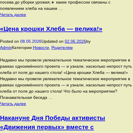
посева до уборки урожая;🔸 какие профессии связаны с
«Программы
появлением хлеба на нашем …
просвещения»
Проект
Читать далее
прошёл
«Цена
особенный
крошки
«Цена крошки Хлеба — велика!»
мастер‑класс!
Хлеба
велика»:
Posted on
08.05.2026
Updated on
02.06.2026
by
учимся
Admin
Категории:
Новости
,
Родителям
ценить
главное!
Недавно мы провели увлекательное тематическое мероприятие в
рамках одноимённого проекта — и узнали, насколько непрост путь
хлеба от поля до нашего стола! «Цена крошки Хлеба — велика!»
Недавно мы провели увлекательное тематическое мероприятие в
рамках одноимённого проекта — и узнали, насколько непрост путь
хлеба от поля до нашего стола! Что было на мероприятии?
Познавательная беседа …
«Цена
Читать далее
крошки
Хлеба
Накануне Дня Победы активисты
—
«Движения первых» вместе с
велика!»