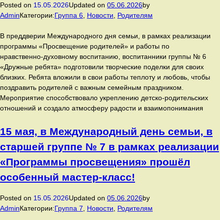
Posted on
15.05.2026
Updated on
05.06.2026
by
Admin
Категории:
Группа 6
,
Новости
,
Родителям
В преддверии Международного дня семьи, в рамках реализации
программы «Просвещение родителей» и работы по
нравственно‑духовному воспитанию, воспитанники группы № 6
«Дружные ребята» подготовили творческие поделки для своих
близких. Ребята вложили в свои работы теплоту и любовь, чтобы
поздравить родителей с важным семейным праздником.
Мероприятие способствовало укреплению детско‑родительских
отношений и создало атмосферу радости и взаимопонимания
15 мая, в Международный день семьи, в
старшей группе № 7 в рамках реализации
«Программы просвещения» прошёл
особенный мастер‑класс!
Posted on
15.05.2026
Updated on
05.06.2026
by
Admin
Категории:
Группа 7
,
Новости
,
Родителям