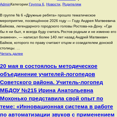
приняли
Admin
Категории:
Группа 6
,
Новости
,
Родителям
участие
в
В группе № 6 «Дружные ребята» прошло тематическое
акции
мероприятие, посвящённое 2026 году — Году Андрея Матвеевича
по
Байкова, легендарного городского головы Ростова‑на‑Дону. «Где
сбору
бы я ни был, я всегда буду считать Ростов родным и не изменю его
макулатуры.
знамени», — написал более 140 лет назад Андрей Матвеевич
Байков, которого по праву считают отцом и созидателем донской
столицы. …
В
Читать далее
группе
№
20 мая в состоялось методическое
6
объединение учителей-логопедов
«Дружные
ребята»
Советского района. Учитель-логопед
прошло
МБДОУ №215 Ирина Анатольевна
тематическое
мероприятие,
Мохонько представила свой опыт по
посвящённое
теме: «Инновационная система в работе
2026
по автоматизации звуков с применением
году