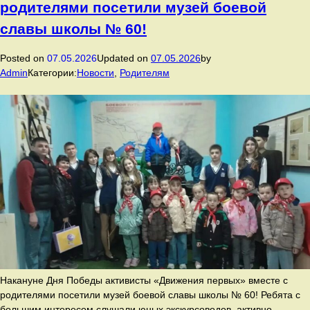
родителями посетили музей боевой
славы школы № 60!
Posted on
07.05.2026
Updated on
07.05.2026
by
Admin
Категории:
Новости
,
Родителям
Накануне Дня Победы активисты «Движения первых» вместе с
родителями посетили музей боевой славы школы № 60! Ребята с
большим интересом слушали юных экскурсоводов, активно