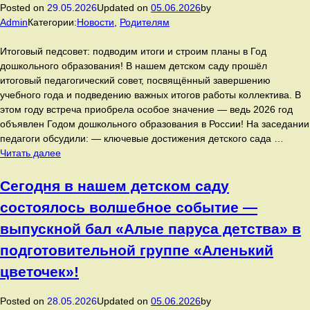
Posted on
29.05.2026
Updated on
05.06.2026
by
весёлые
Admin
Категории:
Новости
,
Родителям
приключения:
в
Итоговый педсовет: подводим итоги и строим планы в Год
гости
дошкольного образования! В нашем детском саду прошёл
к
итоговый педагогический совет, посвящённый завершению
ребятам
учебного года и подведению важных итогов работы коллектива. В
пришёл
этом году встреча приобрела особое значение — ведь 2026 год
клоун
объявлен Годом дошкольного образования в России! На заседании
Ириска,
педагоги обсудили: — ключевые достижения детского сада …
который
В
Читать далее
зарядил
нашем
всех
детском
Сегодня в нашем детском саду
отличным
саду
настроением.
состоялось волшебное событие —
прошёл
итоговый
выпускной бал «Алые паруса детства» в
педагогический
подготовительной группе «Аленький
совет,
посвящённый
цветочек»!
завершению
учебного
Posted on
28.05.2026
Updated on
05.06.2026
by