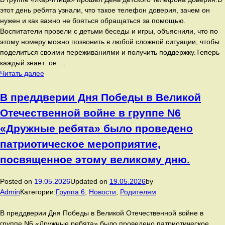
этот день ребята узнали, что такое телефон доверия, зачем он
нужен и как важно не бояться обращаться за помощью.
Воспитатели провели с детьми беседы и игры, объяснили, что по
этому номеру можно позвонить в любой сложной ситуации, чтобы
поделиться своими переживаниями и получить поддержку.Теперь
каждый знает: он …
В
Читать далее
группе
«Жар-
В преддверии Дня Победы в Великой
птица»
Отечественной войне в группе N6
прошёл
День
«Дружные ребята» было проведено
детского
патриотическое мероприятие,
телефона
доверия.
посвященное этому великому дню.
Posted on
19.05.2026
Updated on
19.05.2026
by
Admin
Категории:
Группа 6
,
Новости
,
Родителям
В преддверии Дня Победы в Великой Отечественной войне в
группе N6 «Дружные ребята» было проведено патриотическое