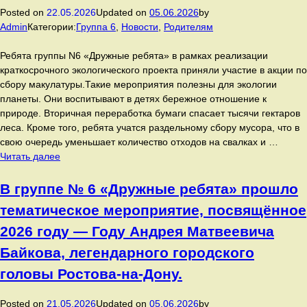
9,
Posted on
22.05.2026
Updated on
05.06.2026
by
10
Admin
Категории:
Группа 6
,
Новости
,
Родителям
сделали
важный
Ребята группы N6 «Дружные ребята» в рамках реализации
шаг
краткосрочного экологического проекта приняли участие в акции по
к
сбору макулатуры.Такие мероприятия полезны для экологии
здоровому
планеты. Они воспитывают в детях бережное отношение к
образу
природе. Вторичная переработка бумаги спасает тысячи гектаров
жизни
леса. Кроме того, ребята учатся раздельному сбору мусора, что в
—
свою очередь уменьшает количество отходов на свалках и …
сдавали
Ребята
Читать далее
комплекс
группы
ГТО
N6
В группе № 6 «Дружные ребята» прошло
(«Готов
«Дружные
к
тематическое мероприятие, посвящённое
ребята»
труду
в
2026 году — Году Андрея Матвеевича
и
рамках
обороне»)!
Байкова, легендарного городского
реализации
краткосрочного
головы Ростова‑на‑Дону.
экологического
проекта
Posted on
21.05.2026
Updated on
05.06.2026
by