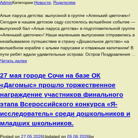
года
Admin
Категории:
Новости
,
Родителям
и
подведению
Алые паруса детства: выпускной в группе «Аленький цветочек»!
важных
Сегодня в нашем детском саду состоялось волшебное событие —
итогов
выпускной бал «Алые паруса детства» в подготовительной группе
работы
«Аленький цветочек»! Наши маленькие выпускники отправились в
коллектива.
незабываемое путешествие в страну «Дошкольное детство» на
В
волшебном корабле с алыми парусами и отважным капитаном! В
этом
пути ребят ждали удивительные острова: Остров Поздравления …
году
Сегодня
Читать далее
встреча
в
приобрела
нашем
27 мая городе Сочи на базе ОК
особое
детском
«Дагомыс» прошло торжественное
значение
саду
—
состоялось
награждение участников финального
ведь
волшебное
этапа Всероссийского конкурса «Я-
2026
событие
год
—
исследователь» среди дошкольников и
объявлен
выпускной
младших школьников.
Годом
бал
дошкольного
«Алые
Posted on
27.05.2026
Updated on
05.06.2026
by
образования