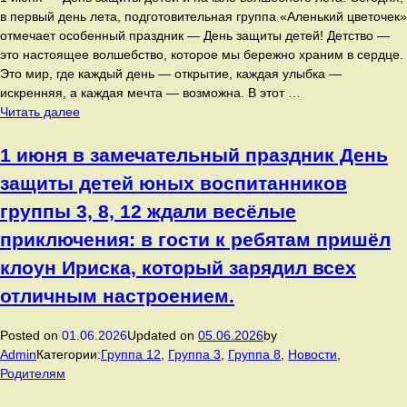
в первый день лета, подготовительная группа «Аленький цветочек»
отмечает особенный праздник — День защиты детей! Детство —
это настоящее волшебство, которое мы бережно храним в сердце.
Это мир, где каждый день — открытие, каждая улыбка —
искренняя, а каждая мечта — возможна. В этот …
Сегодня,
Читать далее
в
первый
1 июня в замечательный праздник День
день
защиты детей юных воспитанников
лета,
подготовительная
группы 3, 8, 12 ждали весёлые
группа
приключения: в гости к ребятам пришёл
«Аленький
цветочек»
клоун Ириска, который зарядил всех
отмечает
отличным настроением.
особенный
праздник
Posted on
01.06.2026
Updated on
05.06.2026
by
—
Admin
Категории:
Группа 12
,
Группа 3
,
Группа 8
,
Новости
,
День
Родителям
защиты
детей!