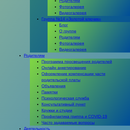
Родителям
Фотогалерея
Видеогалерея
Группа №14 «Золотой ключик»
Блог
О группе
Родителям
Фотогалерея
Видеогалерея
Родителям
Программа просвещения родителей
Онлайн анкетирование
Оформление компенсации части
родительской платы
Объявления
Памятки
Психологическая служба
Консультативный пункт
Кружки и студии
Профилактика гриппа и COVID-19
Часто задаваемые вопросы
Деятельность