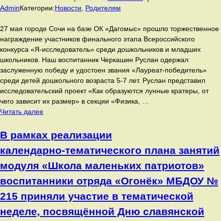
паруса
Admin
Категории:
Новости
,
Родителям
в
детства»
России!
в
27 мая городе Сочи на базе ОК «Дагомыс» прошло торжественное
подготовительной
награждение участников финального этапа Всероссийского
группе
конкурса «Я-исследователь» среди дошкольников и младших
«Аленький
школьников. Наш воспитанник Черкашин Руслан одержал
цветочек»!
заслуженную победу и удостоен звания «Лауреат-победитель»
среди детей дошкольного возраста 5-7 лет. Руслан представил
исследовательский проект «Как образуются лунные кратеры, от
чего зависит их размер» в секции «Физика, …
27
Читать далее
мая
городе
В рамках реализации
Сочи
календарно‑тематического плана занятий
на
базе
модуля «Школа маленьких патриотов»
ОК
воспитанники отряда «Огонёк» МБДОУ №
«Дагомыс»
прошло
215 приняли участие в тематической
торжественное
неделе, посвящённой Дню славянской
награждение