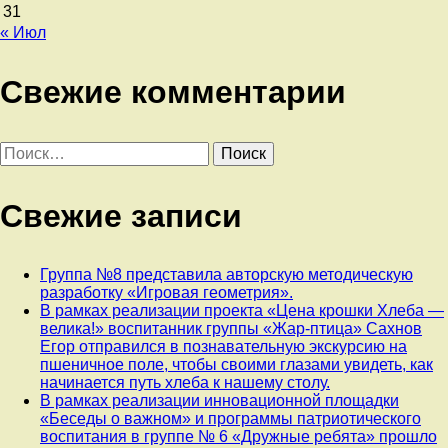
31
« Июл
Свежие комментарии
Найти:
Свежие записи
Группа №8 представила авторскую методическую
разработку «Игровая геометрия».
В рамках реализации проекта «Цена крошки Хлеба —
велика!» воспитанник группы «Жар-птица» Сахнов
Егор отправился в познавательную экскурсию на
пшеничное поле, чтобы своими глазами увидеть, как
начинается путь хлеба к нашему столу.
В рамках реализации инновационной площадки
«Беседы о важном» и программы патриотического
воспитания в группе № 6 «Дружные ребята» прошло