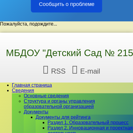
Сообщить о проблеме
Пожалуйста, подождите...
Перейти
к
содержимому
МБДОУ "Детский Сад № 215
RSS
E-mail
Главная страница
Сведения
Основные сведения
Структура и органы управления
образовательной организацией
Документы
Документы для рейтинга
Раздел 1. Образовательный процесс
Раздел 2. Инновационная и проектная