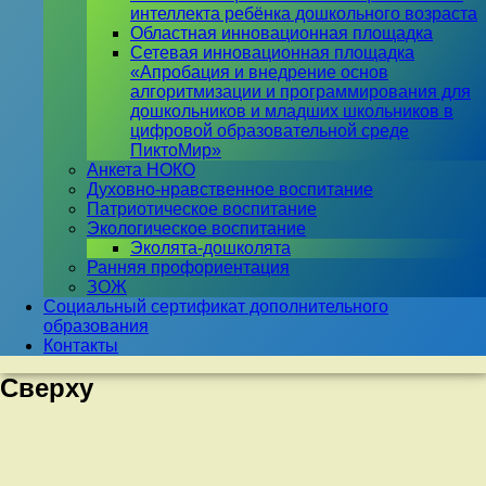
интеллекта ребёнка дошкольного возраста
Областная инновационная площадка
Сетевая инновационная площадка
«Апробация и внедрение основ
алгоритмизации и программирования для
дошкольников и младших школьников в
цифровой образовательной среде
ПиктоМир»
Анкета НОКО
Духовно-нравственное воспитание
Патриотическое воспитание
Экологическое воспитание
Эколята-дошколята
Ранняя профориентация
ЗОЖ
Социальный сертификат дополнительного
образования
Контакты
Сверху