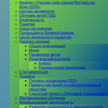
Конкурс «Учитель года города Ростова-на-
Дону-2024»
Центры активности
Обучаем детей ПДД
Безопасность
Памятки
Наши достижения
Посвящается Великой победе
Центр физического развития
Горячее питание
Общая информация
Меню
Примерное меню
Родительский контроль
Анкета
Рекомендации родителям
Стоп-коррупция
Проекты
Проекты управления ДОО
Проекты обучения по образовательным
областям
Городской проект «Здоровый дошкольник»
Дистанционное обучение
Инновационная деятельность
Развитие социального и эмоционального