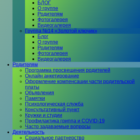
БЛОГ
О группе
Родителям
Фотогалерея
Видеогалерея
Группа №14 «Золотой ключик»
Блог
О группе
Родителям
Фотогалерея
Видеогалерея
Родителям
Программа просвещения родителей
Онлайн анкетирование
Оформление компенсации части родительской
платы
Объявления
Памятки
Психологическая служба
Консультативный пункт
Кружки и студии
Профилактика гриппа и COVID-19
Часто задаваемые вопросы
Деятельность
Социальное партнерство