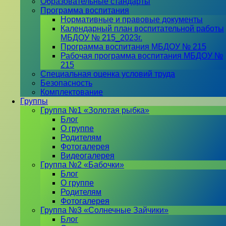
Образовательные стандарты
Программа воспитания
Нормативные и правовые документы
Календарный план воспитательной работы
МБДОУ № 215_2023г.
Программа воспитания МБДОУ № 215
Рабочая программа воспитания МБДОУ №
215
Специальная оценка условий труда
Безопасность
Комплектование
Группы
Группа №1 «Золотая рыбка»
Блог
О группе
Родителям
Фотогалерея
Видеогалерея
Группа №2 «Бабочки»
Блог
О группе
Родителям
Фотогалерея
Группа №3 «Солнечные Зайчики»
Блог