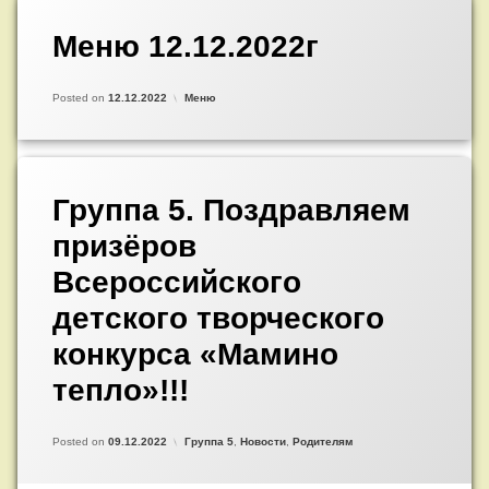
Меню 12.12.2022г
Добавить
комментарий
к
Updated on
by
Admin
09.12.2022
записи
Категории:
Posted on
12.12.2022
Меню
Меню
12.12.2022г
Добавить
комментарий
Группа 5. Поздравляем
к
записи
призёров
Группа
5.
Всероссийского
Поздравляем
призёров
детского творческого
Всероссийского
детского
конкурса «Мамино
творческого
тепло»!!!
конкурса
«Мамино
тепло»!!!
Updated on
by
Admin
09.12.2022
Категории:
Posted on
09.12.2022
Группа 5
,
Новости
,
Родителям