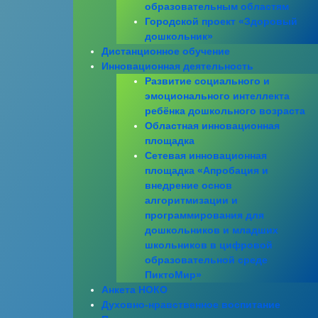
образовательным областям
Городской проект «Здоровый
дошкольник»
Дистанционное обучение
Инновационная деятельность
Развитие социального и
эмоционального интеллекта
ребёнка дошкольного возраста
Областная инновационная
площадка
Сетевая инновационная
площадка «Апробация и
внедрение основ
алгоритмизации и
программирования для
дошкольников и младших
школьников в цифровой
образовательной среде
ПиктоМир»
Анкета НОКО
Духовно-нравственное воспитание