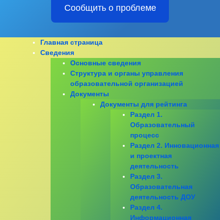
Сообщить о проблеме
МБДОУ "Детский Сад № 215"
RSS
Перейти
Главная страница
E-mail
к
Сведения
содержимому
Основные сведения
Структура и органы управления
образовательной организацией
Документы
Документы для рейтинга
Раздел 1.
Образовательный
процесс
Раздел 2. Инновационная
и проектная
деятельность
Раздел 3.
Образовательная
деятельность ДОУ
Раздел 4.
Информационная