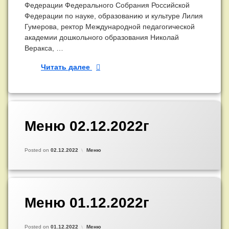
Федерации Федерального Собрания Российской
Федерации по науке, образованию и культуре Лилия
Гумерова, ректор Международной педагогической
академии дошкольного образования Николай
Веракса, …
17–18 ноября 2022 года состоялся V
Читать далее
Меню 02.12.2022г
Добавить
комментарий
к
Updated on
by
Admin
02.12.2022
записи
Категории:
Posted on
02.12.2022
Меню
Меню
02.12.2022г
Меню 01.12.2022г
Добавить
комментарий
к
Updated on
by
Admin
30.11.2022
записи
Категории:
Posted on
01.12.2022
Меню