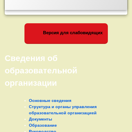
Меню
01.12.2022г
Левый сайдбар
Версия для слабовидящих
Сведения об
образовательной
организации
Основные сведения
Структура и органы управления
образовательной организацией
Документы
Образование
Руководство