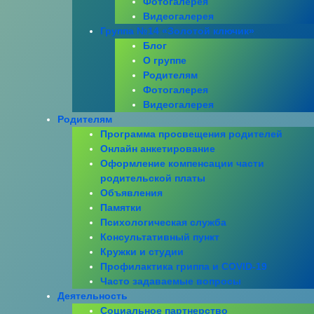
Фотогалерея
Видеогалерея
Группа №14 «Золотой ключик»
Блог
О группе
Родителям
Фотогалерея
Видеогалерея
Родителям
Программа просвещения родителей
Онлайн анкетирование
Оформление компенсации части
родительской платы
Объявления
Памятки
Психологическая служба
Консультативный пункт
Кружки и студии
Профилактика гриппа и COVID-19
Часто задаваемые вопросы
Деятельность
Социальное партнерство