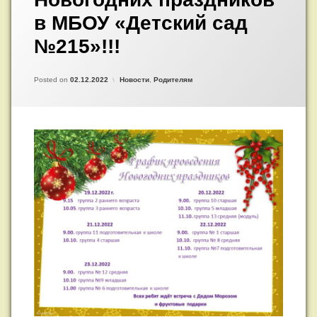
проведения
в МБОУ «Детский сад
Новогодних
праздников
№215»!!!
в
МБОУ
«Детский
Updated on
by
Admin
26.12.2022
Категории:
Posted on
02.12.2022
Новости
,
Родителям
сад
№215»!!!