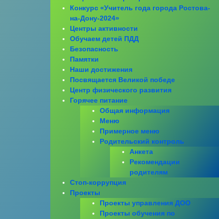
Конкурс «Учитель года города Ростова-
на-Дону-2024»
Центры активности
Обучаем детей ПДД
Безопасность
Памятки
Наши достижения
Посвящается Великой победе
Центр физического развития
Горячее питание
Общая информация
Меню
Примерное меню
Родительский контроль
Анкета
Рекомендации
родителям
Стоп-коррупция
Проекты
Проекты управления ДОО
Проекты обучения по