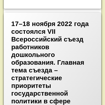
Добавить
комментарий
17–18 ноября 2022 года
к
записи
состоялся VII
17–
18
Всероссийский съезд
ноября
2022
работников
года
состоялся
дошкольного
VII
образования. Главная
Всероссийский
съезд
тема съезда –
работников
дошкольного
стратегические
образования.
Главная
приоритеты
тема
съезда
государственной
–
стратегические
политики в сфере
приоритеты