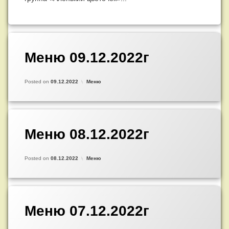
Меню 09.12.2022г
Добавить
комментарий
к
Updated on
by
Admin
09.12.2022
записи
Категории:
Posted on
09.12.2022
Меню
Меню
09.12.2022г
Меню 08.12.2022г
Добавить
комментарий
к
Updated on
by
Admin
07.12.2022
записи
Категории:
Posted on
08.12.2022
Меню
Меню
08.12.2022г
Меню 07.12.2022г
Добавить
комментарий
к