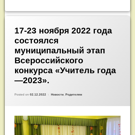
Добавить
комментарий
17-23 ноября 2022 года
к
записи
состоялся
17-
23
муниципальный этап
ноября
2022
Всероссийского
года
состоялся
конкурса «Учитель года
муниципальный
—2023».
этап
Всероссийского
конкурса
Updated on
by
Admin
02.12.2022
«Учитель
Категории:
Posted on
02.12.2022
Новости
,
Родителям
года
—
2023».