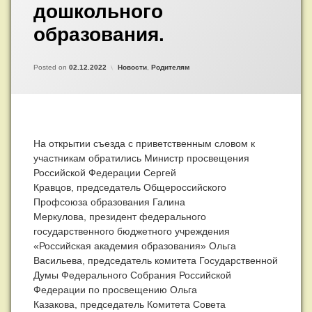
дошкольного
государственной
политики
образования.
в
сфере
дошкольного
Updated on
by
Admin
02.12.2022
Категории:
Posted on
02.12.2022
Новости
,
Родителям
образования.
На открытии съезда с приветственным словом к
участникам обратились Министр просвещения
Российской Федерации Сергей
Кравцов, председатель Общероссийского
Профсоюза образования Галина
Меркулова, президент федерального
государственного бюджетного учреждения
«Российская академия образования» Ольга
Васильева, председатель комитета Государственной
Думы Федерального Собрания Российской
Федерации по просвещению Ольга
Казакова, председатель Комитета Совета