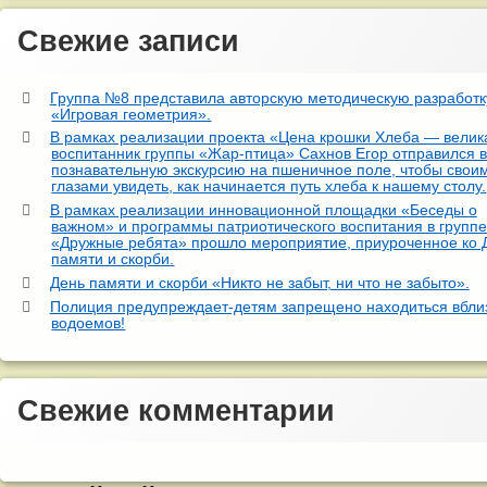
Свежие записи
Группа №8 представила авторскую методическую разработк
«Игровая геометрия».
В рамках реализации проекта «Цена крошки Хлеба — велик
воспитанник группы «Жар-птица» Сахнов Егор отправился 
познавательную экскурсию на пшеничное поле, чтобы свои
глазами увидеть, как начинается путь хлеба к нашему столу.
В рамках реализации инновационной площадки «Беседы о
важном» и программы патриотического воспитания в групп
«Дружные ребята» прошло мероприятие, приуроченное ко
памяти и скорби.
День памяти и скорби «Никто не забыт, ни что не забыто».
Полиция предупреждает-детям запрещено находиться вбли
водоемов!
Свежие комментарии