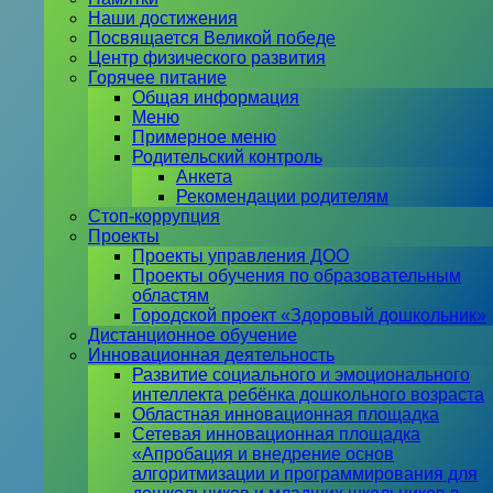
Наши достижения
Посвящается Великой победе
Центр физического развития
Горячее питание
Общая информация
Меню
Примерное меню
Родительский контроль
Анкета
Рекомендации родителям
Стоп-коррупция
Проекты
Проекты управления ДОО
Проекты обучения по образовательным
областям
Городской проект «Здоровый дошкольник»
Дистанционное обучение
Инновационная деятельность
Развитие социального и эмоционального
интеллекта ребёнка дошкольного возраста
Областная инновационная площадка
Сетевая инновационная площадка
«Апробация и внедрение основ
алгоритмизации и программирования для