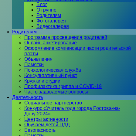
Блог
О группе
Родителям
Фотогалерея
Видеогалерея
Родителям
Программа просвещения родителей
Онлайн анкетирование
Оформление компенсации части родительской
платы
Объявления
Памятки
Психологическая служба
Консультативный пункт
Кружки и студии
Профилактика гриппа и COVID-19
Часто задаваемые вопросы
Деятельность
Социальное партнерство
Конкурс «Учитель года города Ростова-на-
Дону-2024»
Центры активности
Обучаем детей ПДД
Безопасность
Памятки