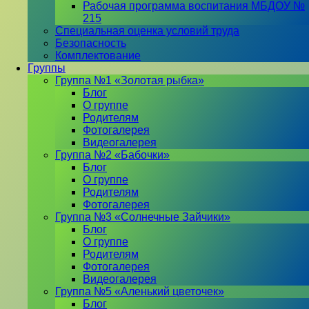
Рабочая программа воспитания МБДОУ №
215
Специальная оценка условий труда
Безопасность
Комплектование
Группы
Группа №1 «Золотая рыбка»
Блог
О группе
Родителям
Фотогалерея
Видеогалерея
Группа №2 «Бабочки»
Блог
О группе
Родителям
Фотогалерея
Группа №3 «Солнечные Зайчики»
Блог
О группе
Родителям
Фотогалерея
Видеогалерея
Группа №5 «Аленький цветочек»
Блог