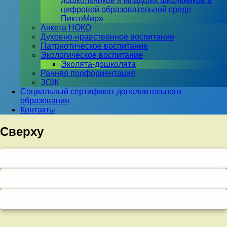
дошкольников и младших школьников в
цифровой образовательной среде
ПиктоМир»
Анкета НОКО
Духовно-нравственное воспитание
Патриотическое воспитание
Экологическое воспитание
Эколята-дошколята
Ранняя профориентация
ЗОЖ
Социальный сертификат дополнительного
образования
Контакты
Сверху