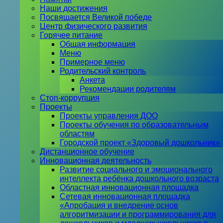
Наши достижения
Посвящается Великой победе
Центр физического развития
Горячее питание
Общая информация
Меню
Примерное меню
Родительский контроль
Анкета
Рекомендации родителям
Стоп-коррупция
Проекты
Проекты управления ДОО
Проекты обучения по образовательным
областям
Городской проект «Здоровый дошкольник»
Дистанционное обучение
Инновационная деятельность
Развитие социального и эмоционального
интеллекта ребёнка дошкольного возраста
Областная инновационная площадка
Сетевая инновационная площадка
«Апробация и внедрение основ
алгоритмизации и программирования для