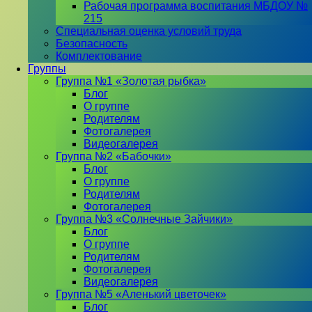
Рабочая программа воспитания МБДОУ №
215
Специальная оценка условий труда
Безопасность
Комплектование
Группы
Группа №1 «Золотая рыбка»
Блог
О группе
Родителям
Фотогалерея
Видеогалерея
Группа №2 «Бабочки»
Блог
О группе
Родителям
Фотогалерея
Группа №3 «Солнечные Зайчики»
Блог
О группе
Родителям
Фотогалерея
Видеогалерея
Группа №5 «Аленький цветочек»
Блог