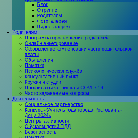
Блог
О группе
Родителям
Фотогалерея
Видеогалерея
Родителям
Программа просвещения родителей
Онлайн анкетирование
Оформление компенсации части родительской
платы
Объявления
Памятки
Психологическая служба
Консультативный пункт
Кружки и студии
Профилактика гриппа и COVID-19
Часто задаваемые вопросы
Деятельность
Социальное партнерство
Конкурс «Учитель года города Ростова-на-
Дону-2024»
Центры активности
Обучаем детей ПДД
Безопасность
Памятки