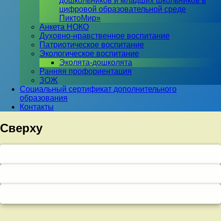
дошкольников и младших школьников в
цифровой образовательной среде
ПиктоМир»
Анкета НОКО
Духовно-нравственное воспитание
Патриотическое воспитание
Экологическое воспитание
Эколята-дошколята
Ранняя профориентация
ЗОЖ
Социальный сертификат дополнительного
образования
Контакты
Сверху