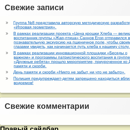
Свежие записи
Группа №8 представила авторскую методическую разработк
«Игровая геометрия».
В рамках реализации проекта «Цена крошки Хлеба — велик
воспитанник группы «Жар-птица» Сахнов Егор отправился 
познавательную экскурсию на пшеничное поле, чтобы свои
глазами увидеть, как начинается путь хлеба к нашему столу.
В рамках реализации инновационной площадки «Беседы о
важном» и программы патриотического воспитания в групп
«Дружные ребята» прошло мероприятие, приуроченное ко
памяти и скорби.
День памяти и скорби «Никто не забыт, ни что не забыто».
Полиция предупреждает-детям запрещено находиться вбли
водоемов!
Свежие комментарии
Правый сайдбар