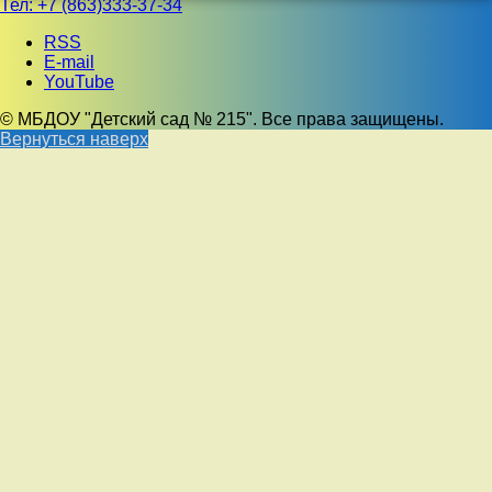
Тел:
+7 (863)333-37-34
RSS
E-mail
YouTube
© МБДОУ "Детский сад № 215". Все права защищены.
Вернуться наверх