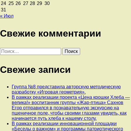
24
25
26
27
28
29
30
31
« Июл
Свежие комментарии
Найти:
Свежие записи
Группа №8 представила авторскую методическую
разработку «Игровая геометрия».
В рамках реализации проекта «Цена крошки Хлеба —
велика!» воспитанник группы «Жар-птица» Сахнов
Егор отправился в познавательную экскурсию на
пшеничное поле, чтобы своими глазами увидеть, как
начинается путь хлеба к нашему столу.
В рамках реализации инновационной площадки
«Беседы о важном» и программы патриотического