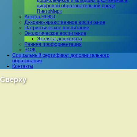
дошкольников и младших школьников в
цифровой образовательной среде
ПиктоМир»
Анкета НОКО
Духовно-нравственное воспитание
Патриотическое воспитание
Экологическое воспитание
Эколята-дошколята
Ранняя профориентация
ЗОЖ
Социальный сертификат дополнительного
образования
Контакты
Сверху