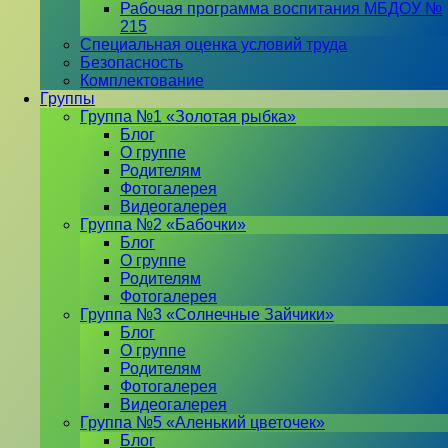
Рабочая программа воспитания МБДОУ №
215
Специальная оценка условий труда
Безопасность
Комплектование
Группы
Группа №1 «Золотая рыбка»
Блог
О группе
Родителям
Фотогалерея
Видеогалерея
Группа №2 «Бабочки»
Блог
О группе
Родителям
Фотогалерея
Группа №3 «Солнечные Зайчики»
Блог
О группе
Родителям
Фотогалерея
Видеогалерея
Группа №5 «Аленький цветочек»
Блог