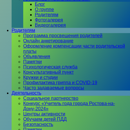
Блог
О группе
Родителям
Фотогалерея
Видеогалерея
Родителям
Программа просвещения родителей
Онлайн анкетирование
Оформление компенсации части родительской
платы
Объявления
Памятки
Психологическая служба
Консультативный пункт
Кружки и студии
Профилактика гриппа и COVID-19
Часто задаваемые вопросы
Деятельность
Социальное партнерство
Конкурс «Учитель года города Ростова-на-
Дону-2024»
Центры активности
Обучаем детей ПДД
Безопасность
Памятки