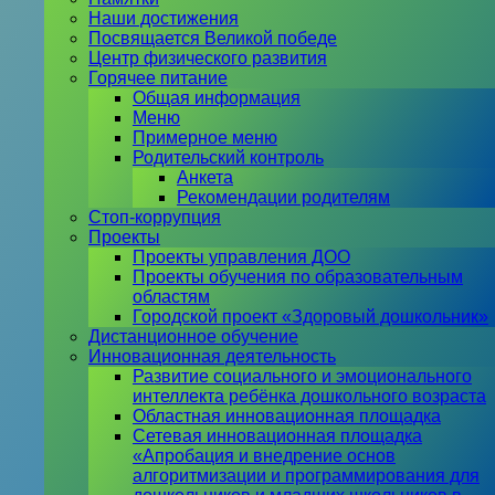
Наши достижения
Посвящается Великой победе
Центр физического развития
Горячее питание
Общая информация
Меню
Примерное меню
Родительский контроль
Анкета
Рекомендации родителям
Стоп-коррупция
Проекты
Проекты управления ДОО
Проекты обучения по образовательным
областям
Городской проект «Здоровый дошкольник»
Дистанционное обучение
Инновационная деятельность
Развитие социального и эмоционального
интеллекта ребёнка дошкольного возраста
Областная инновационная площадка
Сетевая инновационная площадка
«Апробация и внедрение основ
алгоритмизации и программирования для