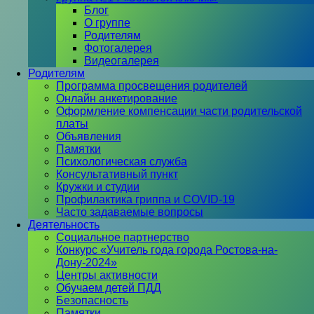
Блог
О группе
Родителям
Фотогалерея
Видеогалерея
Родителям
Программа просвещения родителей
Онлайн анкетирование
Оформление компенсации части родительской
платы
Объявления
Памятки
Психологическая служба
Консультативный пункт
Кружки и студии
Профилактика гриппа и COVID-19
Часто задаваемые вопросы
Деятельность
Социальное партнерство
Конкурс «Учитель года города Ростова-на-
Дону-2024»
Центры активности
Обучаем детей ПДД
Безопасность
Памятки