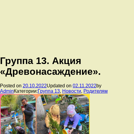
Группа 13. Акция
«Древонасаждение».
Posted on
20.10.2022
Updated on
02.11.2022
by
Admin
Категории:
Группа 13
,
Новости
,
Родителям