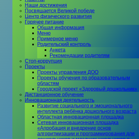
Наши достижения
Посвящается Великой победе
Центр физического развития
Горячее питание
Общая информация
Меню
Примерное меню
Родительский контроль
Анкета
Рекомендации родителям
Стоп-коррупция
Проекты
Проекты управления ДОО
Проекты обучения по образовательным
областям
Городской проект «Здоровый дошкольник»
Дистанционное обучение
Инновационная деятельность
Развитие социального и эмоционального
интеллекта ребёнка дошкольного возраста
Областная инновационная площадка
Сетевая инновационная площадка
«Апробация и внедрение основ
алгоритмизации и программирования для