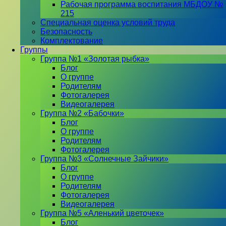
Рабочая программа воспитания МБДОУ №
215
Специальная оценка условий труда
Безопасность
Комплектование
Группы
Группа №1 «Золотая рыбка»
Блог
О группе
Родителям
Фотогалерея
Видеогалерея
Группа №2 «Бабочки»
Блог
О группе
Родителям
Фотогалерея
Группа №3 «Солнечные Зайчики»
Блог
О группе
Родителям
Фотогалерея
Видеогалерея
Группа №5 «Аленький цветочек»
Блог