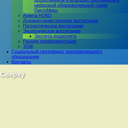
дошкольников и младших школьников в
цифровой образовательной среде
ПиктоМир»
Анкета НОКО
Духовно-нравственное воспитание
Патриотическое воспитание
Экологическое воспитание
Эколята-дошколята
Ранняя профориентация
ЗОЖ
Социальный сертификат дополнительного
образования
Контакты
Сверху