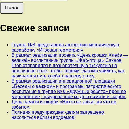
Свежие записи
Группа №8 представила авторскую методическую
разработку «Игровая геометрия».
В рамках реализации проекта «Цена крошки Хлеба —
велика!» воспитанник группы «Жар-птица» Сахнов
Егор отправился в познавательную экскурсию на
пшеничное поле, чтобы своими глазами увидеть, как
начинается путь хлеба к нашему столу.
В рамках реализации инновационной площадки
«Беседы о важном» и программы патриотического
воспитания в группе № 6 «Дружные ребята» прошло
мероприятие, приуроченное ко Дню памяти и скорби.
День памяти и скорби «Никто не забыт, ни что не
забыто».
Полиция предупреждает-детям запрещено
находиться вблизи водоемов!