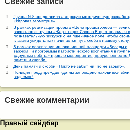
Свежие записи
Группа №8 представила авторскую методическую разработк
«Игровая геометрия».
В рамках реализации проекта «Цена крошки Хлеба — велик
воспитанник группы «Жар-птица» Сахнов Егор отправился 
познавательную экскурсию на пшеничное поле, чтобы свои
глазами увидеть, как начинается путь хлеба к нашему столу.
В рамках реализации инновационной площадки «Беседы о
важном» и программы патриотического воспитания в групп
«Дружные ребята» прошло мероприятие, приуроченное ко
памяти и скорби.
День памяти и скорби «Никто не забыт, ни что не забыто».
Полиция предупреждает-детям запрещено находиться вбли
водоемов!
Свежие комментарии
Правый сайдбар