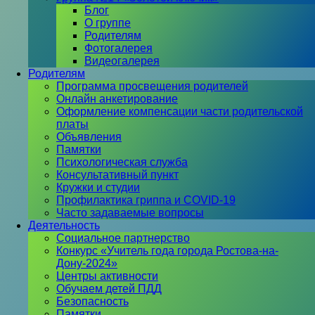
Блог
О группе
Родителям
Фотогалерея
Видеогалерея
Родителям
Программа просвещения родителей
Онлайн анкетирование
Оформление компенсации части родительской
платы
Объявления
Памятки
Психологическая служба
Консультативный пункт
Кружки и студии
Профилактика гриппа и COVID-19
Часто задаваемые вопросы
Деятельность
Социальное партнерство
Конкурс «Учитель года города Ростова-на-
Дону-2024»
Центры активности
Обучаем детей ПДД
Безопасность
Памятки