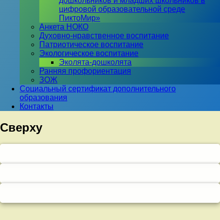
дошкольников и младших школьников в
цифровой образовательной среде
ПиктоМир»
Анкета НОКО
Духовно-нравственное воспитание
Патриотическое воспитание
Экологическое воспитание
Эколята-дошколята
Ранняя профориентация
ЗОЖ
Социальный сертификат дополнительного
образования
Контакты
Сверху