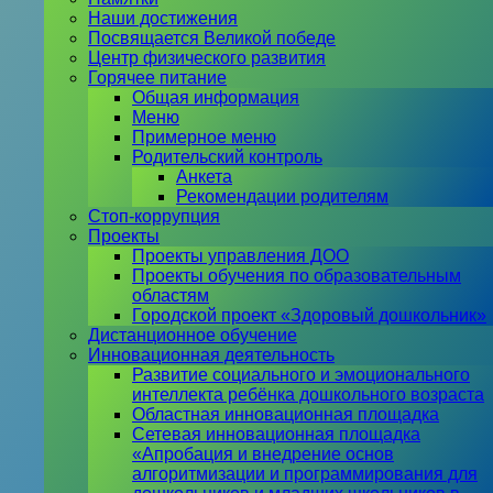
Наши достижения
Посвящается Великой победе
Центр физического развития
Горячее питание
Общая информация
Меню
Примерное меню
Родительский контроль
Анкета
Рекомендации родителям
Стоп-коррупция
Проекты
Проекты управления ДОО
Проекты обучения по образовательным
областям
Городской проект «Здоровый дошкольник»
Дистанционное обучение
Инновационная деятельность
Развитие социального и эмоционального
интеллекта ребёнка дошкольного возраста
Областная инновационная площадка
Сетевая инновационная площадка
«Апробация и внедрение основ
алгоритмизации и программирования для