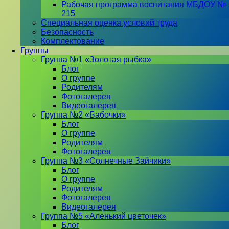
Рабочая программа воспитания МБДОУ №
215
Специальная оценка условий труда
Безопасность
Комплектование
Группы
Группа №1 «Золотая рыбка»
Блог
О группе
Родителям
Фотогалерея
Видеогалерея
Группа №2 «Бабочки»
Блог
О группе
Родителям
Фотогалерея
Группа №3 «Солнечные Зайчики»
Блог
О группе
Родителям
Фотогалерея
Видеогалерея
Группа №5 «Аленький цветочек»
Блог