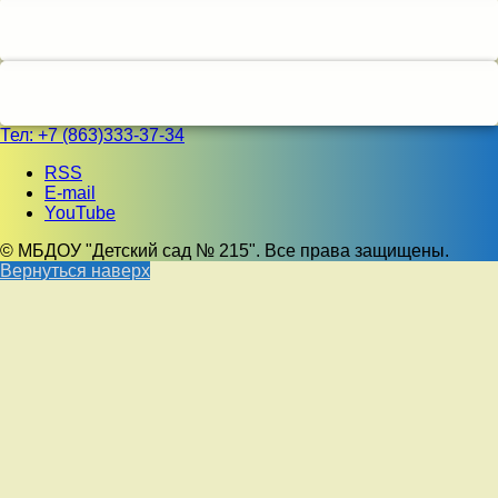
Тел:
+7 (863)333-37-34
RSS
E-mail
YouTube
© МБДОУ "Детский сад № 215". Все права защищены.
Вернуться наверх