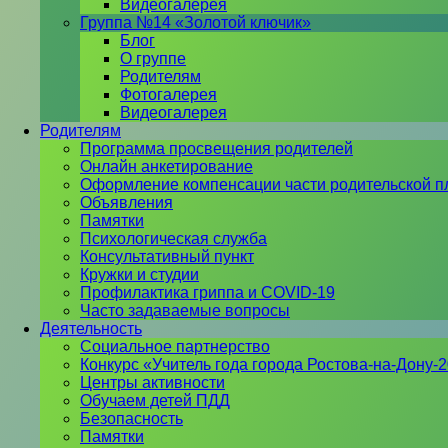
Видеогалерея
Группа №14 «Золотой ключик»
Блог
О группе
Родителям
Фотогалерея
Видеогалерея
Родителям
Программа просвещения родителей
Онлайн анкетирование
Оформление компенсации части родительской п
Объявления
Памятки
Психологическая служба
Консультативный пункт
Кружки и студии
Профилактика гриппа и COVID-19
Часто задаваемые вопросы
Деятельность
Социальное партнерство
Конкурс «Учитель года города Ростова-на-Дону-
Центры активности
Обучаем детей ПДД
Безопасность
Памятки