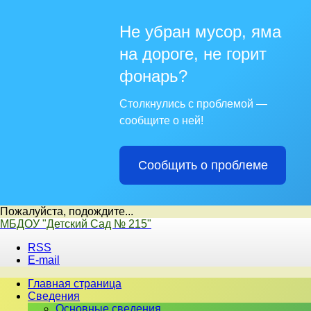
Не убран мусор, яма
на дороге, не горит
фонарь?
Столкнулись с проблемой —
сообщите о ней!
Сообщить о проблеме
Пожалуйста, подождите...
Перейти
МБДОУ "Детский Сад № 215"
к
RSS
содержимому
E-mail
Главная страница
Сведения
Основные сведения