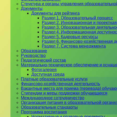
Структура и органы управления образовательно
Документы
Документы для рейтинга
Раздел 1. Образовательный процесс
Раздел 2. Инновационная и проектная
Раздел 3. Образовательная деятельн
Раздел 4. Информационная доступнос
Раздел 5. Кадровые ресурсы
Раздел 6. Финансово-хозяйственная д
Раздел 7. Система менеджмента
Образование
Руководство
Педагогический состав
Материально-техническое обеспечение и оснаще
Фотогалерея
Доступная среда
Платные образовательные услуги
Финансово-хозяйственная деятельность
Вакантные места для приема (перевода) обуча
Стипендии и меры поддержки обучающихся
Международное сотрудничество
Организация питания в образовательной органи
Образовательные стандарты
Программа воспитания
Нормативные и правовые документы