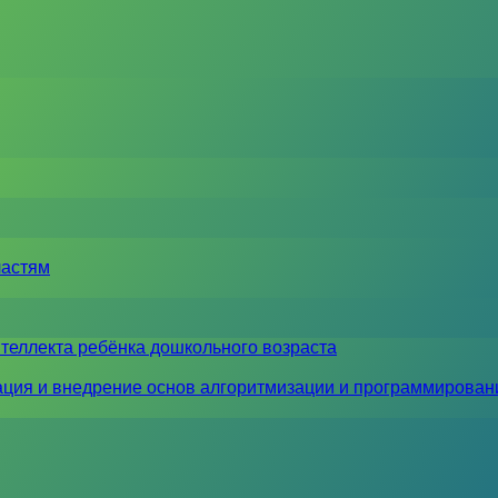
ластям
теллекта ребёнка дошкольного возраста
ция и внедрение основ алгоритмизации и программирован