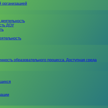
й организацией
 деятельность
ость ДОУ
ть
еятельность
нность образовательного процесса. Доступная среда
ющихся
зации