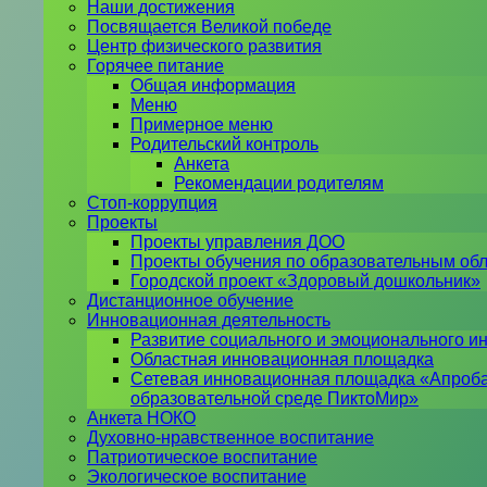
Наши достижения
Посвящается Великой победе
Центр физического развития
Горячее питание
Общая информация
Меню
Примерное меню
Родительский контроль
Анкета
Рекомендации родителям
Стоп-коррупция
Проекты
Проекты управления ДОО
Проекты обучения по образовательным об
Городской проект «Здоровый дошкольник»
Дистанционное обучение
Инновационная деятельность
Развитие социального и эмоционального ин
Областная инновационная площадка
Сетевая инновационная площадка «Апроба
образовательной среде ПиктоМир»
Анкета НОКО
Духовно-нравственное воспитание
Патриотическое воспитание
Экологическое воспитание