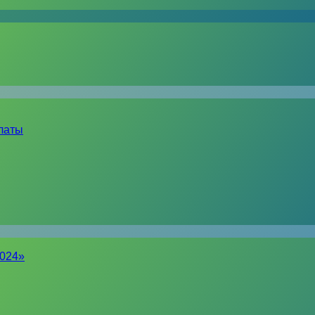
латы
2024»