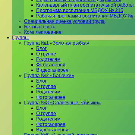
Календарный план воспитательной работы
Программа воспитания МБДОУ № 215
Рабочая программа воспитания МБДОУ № 
Специальная оценка условий труда
Безопасность
Комплектование
Группы
Группа №1 «Золотая рыбка»
Блог
О группе
Родителям
Фотогалерея
Видеогалерея
Группа №2 «Бабочки»
Блог
О группе
Родителям
Фотогалерея
Группа №3 «Солнечные Зайчики»
Блог
О группе
Родителям
Фотогалерея
Видеогалерея