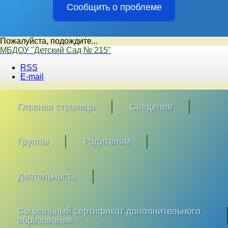
Сообщить о проблеме
Пожалуйста, подождите...
Перейти
МБДОУ "Детский Сад № 215"
к
RSS
содержимому
E-mail
Главная страница
Сведения
Группы
Родителям
Деятельность
Социальный сертификат дополнительного
образования