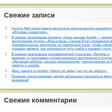
Свежие записи
Группа №8 представила авторскую методическую разработк
«Игровая геометрия».
В рамках реализации проекта «Цена крошки Хлеба — велик
воспитанник группы «Жар-птица» Сахнов Егор отправился 
познавательную экскурсию на пшеничное поле, чтобы свои
глазами увидеть, как начинается путь хлеба к нашему столу.
В рамках реализации инновационной площадки «Беседы о
важном» и программы патриотического воспитания в групп
«Дружные ребята» прошло мероприятие, приуроченное ко
памяти и скорби.
День памяти и скорби «Никто не забыт, ни что не забыто».
Полиция предупреждает-детям запрещено находиться вбли
водоемов!
Свежие комментарии