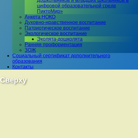
дошкольников и младших школьников в
цифровой образовательной среде
ПиктоМир»
Анкета НОКО
Духовно-нравственное воспитание
Патриотическое воспитание
Экологическое воспитание
Эколята-дошколята
Ранняя профориентация
ЗОЖ
Социальный сертификат дополнительного
образования
Контакты
Сверху