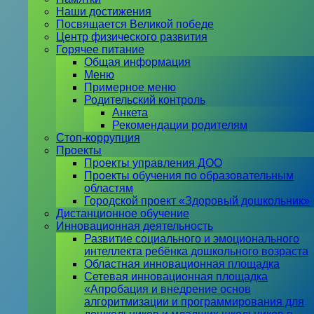
Наши достижения
Посвящается Великой победе
Центр физического развития
Горячее питание
Общая информация
Меню
Примерное меню
Родительский контроль
Анкета
Рекомендации родителям
Стоп-коррупция
Проекты
Проекты управления ДОО
Проекты обучения по образовательным
областям
Городской проект «Здоровый дошкольник»
Дистанционное обучение
Инновационная деятельность
Развитие социального и эмоционального
интеллекта ребёнка дошкольного возраста
Областная инновационная площадка
Сетевая инновационная площадка
«Апробация и внедрение основ
алгоритмизации и программирования для