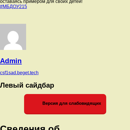
оставаясь примером для своих детей!
#МБДОУ215
Admin
csf1sad.beget.tech
Левый сайдбар
Версия для слабовидящих
Сведения об