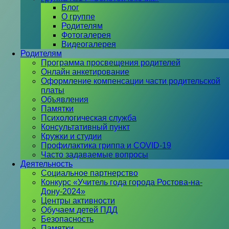
Блог
О группе
Родителям
Фотогалерея
Видеогалерея
Родителям
Программа просвещения родителей
Онлайн анкетирование
Оформление компенсации части родительской
платы
Объявления
Памятки
Психологическая служба
Консультативный пункт
Кружки и студии
Профилактика гриппа и COVID-19
Часто задаваемые вопросы
Деятельность
Социальное партнерство
Конкурс «Учитель года города Ростова-на-
Дону-2024»
Центры активности
Обучаем детей ПДД
Безопасность
Памятки