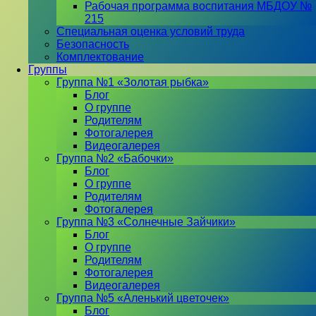
Рабочая программа воспитания МБДОУ №
215
Специальная оценка условий труда
Безопасность
Комплектование
Группы
Группа №1 «Золотая рыбка»
Блог
О группе
Родителям
Фотогалерея
Видеогалерея
Группа №2 «Бабочки»
Блог
О группе
Родителям
Фотогалерея
Группа №3 «Солнечные Зайчики»
Блог
О группе
Родителям
Фотогалерея
Видеогалерея
Группа №5 «Аленький цветочек»
Блог