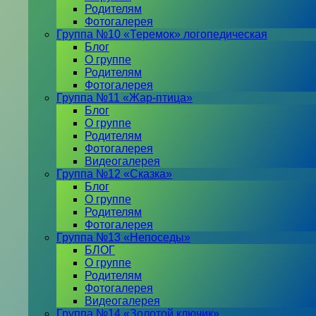
Родителям
Фотогалерея
Группа №10 «Теремок» логопедическая
Блог
О группе
Родителям
Фотогалерея
Группа №11 «Жар-птица»
Блог
О группе
Родителям
Фотогалерея
Видеогалерея
Группа №12 «Сказка»
Блог
О группе
Родителям
Фотогалерея
Группа №13 «Непоседы»
БЛОГ
О группе
Родителям
Фотогалерея
Видеогалерея
Группа №14 «Золотой ключик»