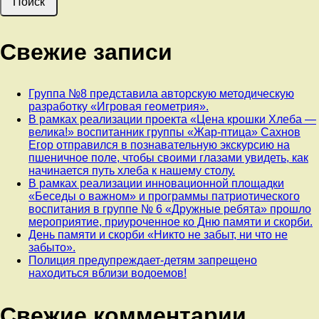
Свежие записи
Группа №8 представила авторскую методическую
разработку «Игровая геометрия».
В рамках реализации проекта «Цена крошки Хлеба —
велика!» воспитанник группы «Жар-птица» Сахнов
Егор отправился в познавательную экскурсию на
пшеничное поле, чтобы своими глазами увидеть, как
начинается путь хлеба к нашему столу.
В рамках реализации инновационной площадки
«Беседы о важном» и программы патриотического
воспитания в группе № 6 «Дружные ребята» прошло
мероприятие, приуроченное ко Дню памяти и скорби.
День памяти и скорби «Никто не забыт, ни что не
забыто».
Полиция предупреждает-детям запрещено
находиться вблизи водоемов!
Свежие комментарии