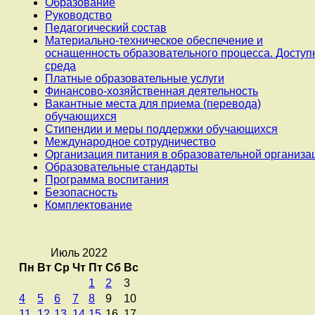
Образование
Руководство
Педагогический состав
Материально-техническое обеспечение и
оснащенность образовательного процесса. Доступ
среда
Платные образовательные услуги
Финансово-хозяйственная деятельность
Вакантные места для приема (перевода)
обучающихся
Стипендии и меры поддержки обучающихся
Международное сотрудничество
Организация питания в образовательной организа
Образовательные стандарты
Программа воспитания
Безопасность
Комплектование
Июль 2022
Пн
Вт
Ср
Чт
Пт
Сб
Вс
1
2
3
4
5
6
7
8
9
10
11
12
13
14
15
16
17