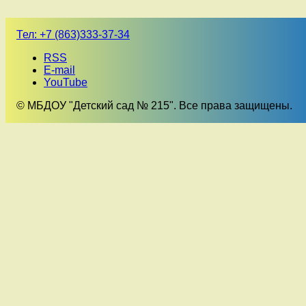
Тел:
+7 (863)333-37-34
RSS
E-mail
YouTube
© МБДОУ "Детский сад № 215". Все права защищены.