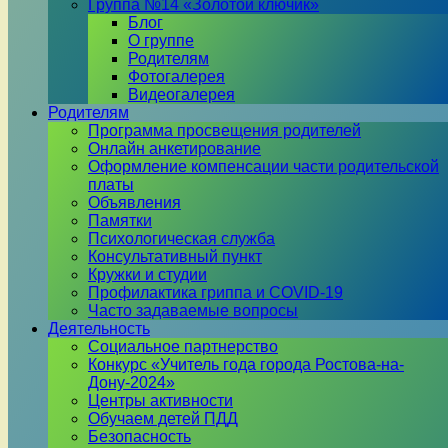
Группа №14 «Золотой ключик»
Блог
О группе
Родителям
Фотогалерея
Видеогалерея
Родителям
Программа просвещения родителей
Онлайн анкетирование
Оформление компенсации части родительской
платы
Объявления
Памятки
Психологическая служба
Консультативный пункт
Кружки и студии
Профилактика гриппа и COVID-19
Часто задаваемые вопросы
Деятельность
Социальное партнерство
Конкурс «Учитель года города Ростова-на-
Дону-2024»
Центры активности
Обучаем детей ПДД
Безопасность