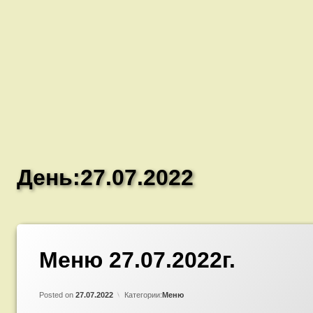
День:
27.07.2022
Меню 27.07.2022г.
Добавить
комментарий
к
записи
Updated on
by
Admin
26.07.2022
Меню
Posted on
27.07.2022
Категории:
Меню
27.07.2022г.