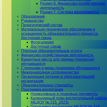
Раздел 6. Финансово-хозяйственная
деятельность
Раздел 7. Система менеджмента
Образование
Руководство
Педагогический состав
Материально-техническое обеспечение и
оснащенность образовательного процесса.
Доступная среда
Фотогалерея
Доступная среда
Платные образовательные услуги
Финансово-хозяйственная деятельность
Вакантные места для приема (перевода)
обучающихся
Стипендии и меры поддержки обучающихся
Международное сотрудничество
Организация питания в образовательной
организации
Образовательные стандарты
Программа воспитания
Нормативные и правовые документы
Календарный план воспитательной работ
МБДОУ № 215_2023г.
Программа воспитания МБДОУ № 215