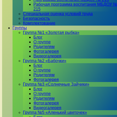
Рабочая программа воспитания МБДОУ 
215
Специальная оценка условий труда
Безопасность
Комплектование
Группы
Группа №1 «Золотая рыбка»
Блог
О группе
Родителям
Фотогалерея
Видеогалерея
Группа №2 «Бабочки»
Блог
О группе
Родителям
Фотогалерея
Группа №3 «Солнечные Зайчики»
Блог
О группе
Родителям
Фотогалерея
Видеогалерея
Группа №5 «Аленький цветочек»