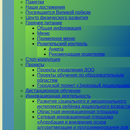
Памятки
Наши достижения
Посвящается Великой победе
Центр физического развития
Горячее питание
Общая информация
Меню
Примерное меню
Родительский контроль
Анкета
Рекомендации родителям
Стоп-коррупция
Проекты
Проекты управления ДОО
Проекты обучения по образовательным
областям
Городской проект «Здоровый дошкольник
Дистанционное обучение
Инновационная деятельность
Развитие социального и эмоционального
интеллекта ребёнка дошкольного возраста
Областная инновационная площадка
Сетевая инновационная площадка
«Апробация и внедрение основ
алгоритмизации и программирования для