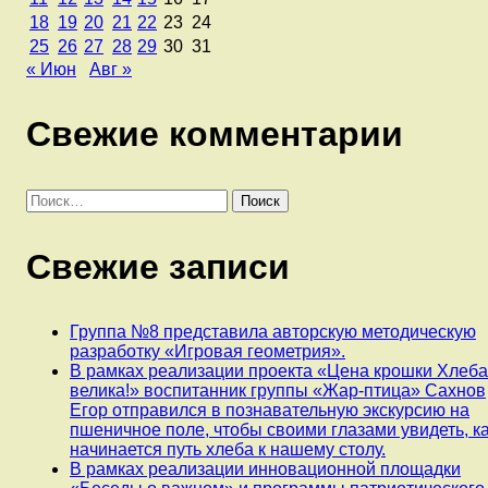
18
19
20
21
22
23
24
25
26
27
28
29
30
31
« Июн
Авг »
Свежие комментарии
Найти:
Свежие записи
Группа №8 представила авторскую методическую
разработку «Игровая геометрия».
В рамках реализации проекта «Цена крошки Хлеб
велика!» воспитанник группы «Жар-птица» Сахнов
Егор отправился в познавательную экскурсию на
пшеничное поле, чтобы своими глазами увидеть, к
начинается путь хлеба к нашему столу.
В рамках реализации инновационной площадки