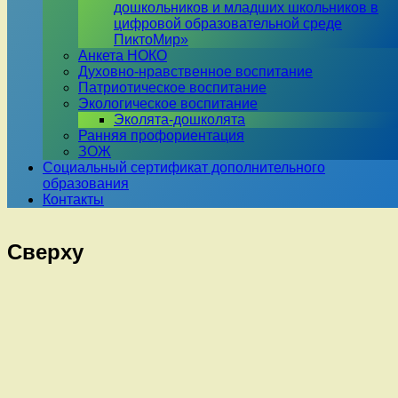
дошкольников и младших школьников в
цифровой образовательной среде
ПиктоМир»
Анкета НОКО
Духовно-нравственное воспитание
Патриотическое воспитание
Экологическое воспитание
Эколята-дошколята
Ранняя профориентация
ЗОЖ
Социальный сертификат дополнительного
образования
Контакты
Сверху