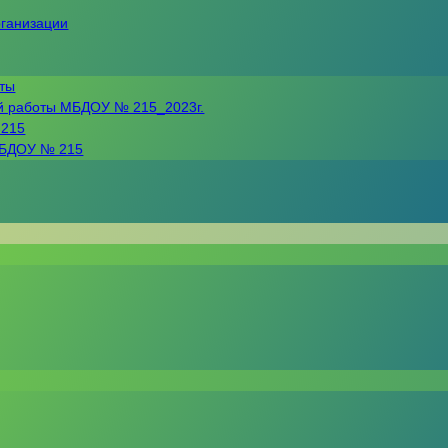
рганизации
нты
й работы МБДОУ № 215_2023г.
 215
МБДОУ № 215