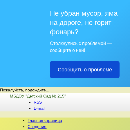
Не убран мусор, яма
на дороге, не горит
фонарь?
Столкнулись с проблемой —
сообщите о ней!
Сообщить о проблеме
Пожалуйста, подождите...
Перейти
МБДОУ "Детский Сад № 215"
к
RSS
содержимому
E-mail
Главная страница
Сведения