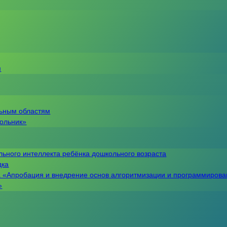
м
льным областям
кольник»
льного интеллекта ребёнка дошкольного возраста
дка
 «Апробация и внедрение основ алгоритмизации и программирова
»