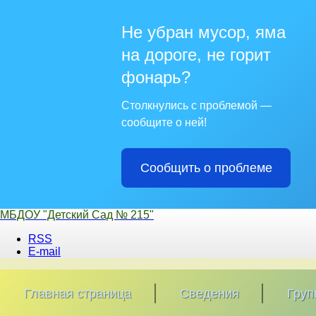
Не убран мусор, яма
на дороге, не горит
фонарь?
Столкнулись с проблемой —
сообщите о ней!
Сообщить о проблеме
Перейти
МБДОУ "Детский Сад № 215"
к
RSS
содержимому
E-mail
Главная страница
Сведения
Гру