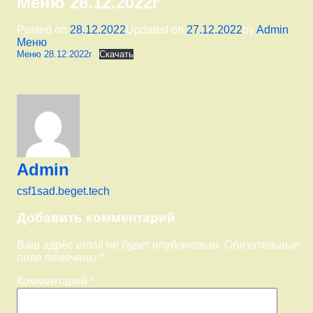
Меню 28.12.2022г
Кате
Posted on
28.12.2022
Updated on
27.12.2022
by
Admin
Меню
Меню 28.12.2022г
Скачать
Admin
csf1sad.beget.tech
Комментарии
Добавить комментарий
Ваш адрес email не будет опубликован.
Обязательные
поля помечены
*
Комментарий
*