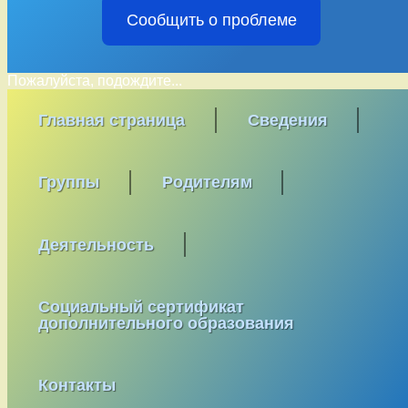
Сообщить о проблеме
Пожалуйста, подождите...
Перейти
МБДОУ "Детский Сад № 215"
RSS
к
Главная страница
Сведения
E-mail
содержимому
Группы
Родителям
Деятельность
Социальный сертификат
дополнительного образования
Контакты