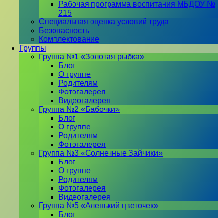
Рабочая программа воспитания МБДОУ №
215
Специальная оценка условий труда
Безопасность
Комплектование
Группы
Группа №1 «Золотая рыбка»
Блог
О группе
Родителям
Фотогалерея
Видеогалерея
Группа №2 «Бабочки»
Блог
О группе
Родителям
Фотогалерея
Группа №3 «Солнечные Зайчики»
Блог
О группе
Родителям
Фотогалерея
Видеогалерея
Группа №5 «Аленький цветочек»
Блог