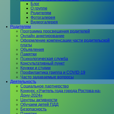
Блог
О группе
Родителям
Фотогалерея
Видеогалерея
Родителям
Программа просвещения родителей
Онлайн анкетирование
Оформление компенсации части родительской
платы
Объявления
Памятки
Психологическая служба
Консультативный пункт
Кружки и студии
Профилактика гриппа и COVID-19
Часто задаваемые вопросы
Деятельность
Социальное партнерство
Конкурс «Учитель года города Ростова-на-
Дону-2024»
Центры активности
Обучаем детей ПДД
Безопасность
Памятки