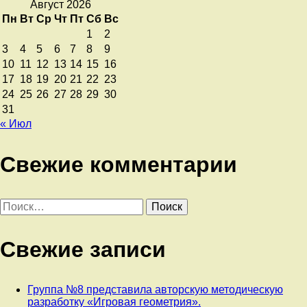
Август 2026
Пн
Вт
Ср
Чт
Пт
Сб
Вс
1
2
3
4
5
6
7
8
9
10
11
12
13
14
15
16
17
18
19
20
21
22
23
24
25
26
27
28
29
30
31
« Июл
Свежие комментарии
Найти:
Свежие записи
Группа №8 представила авторскую методическую
разработку «Игровая геометрия».