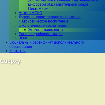
дошкольников и младших школьников в
цифровой образовательной среде
ПиктоМир»
Анкета НОКО
Духовно-нравственное воспитание
Патриотическое воспитание
Экологическое воспитание
Эколята-дошколята
Ранняя профориентация
ЗОЖ
Социальный сертификат дополнительного
образования
Контакты
Сверху