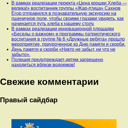
В рамках реализации проекта «Цена крошки Хлеба —
велика!» воспитанник группы «Жар-птица» Сахнов
Егор отправился в познавательную экскурсию на
пшеничное поле, чтобы своими глазами увидеть, как
начинается путь хлеба к нашему столу.
В рамках реализации инновационной площадки
«Беседы о важном» и программы патриотического
воспитания в группе № 6 «Дружные ребята» прошло
мероприятие, приуроченное ко Дню памяти и скорби.
День памяти и скорби «Никто не забыт, ни что не
забыто».
Полиция предупреждает-детям запрещено
находиться вблизи водоемов!
Свежие комментарии
Правый сайдбар