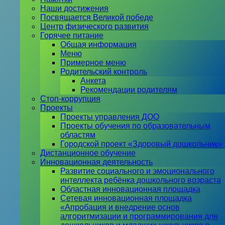
Наши достижения
Посвящается Великой победе
Центр физического развития
Горячее питание
Общая информация
Меню
Примерное меню
Родительский контроль
Анкета
Рекомендации родителям
Стоп-коррупция
Проекты
Проекты управления ДОО
Проекты обучения по образовательным
областям
Городской проект «Здоровый дошкольник»
Дистанционное обучение
Инновационная деятельность
Развитие социального и эмоционального
интеллекта ребёнка дошкольного возраста
Областная инновационная площадка
Сетевая инновационная площадка
«Апробация и внедрение основ
алгоритмизации и программирования для